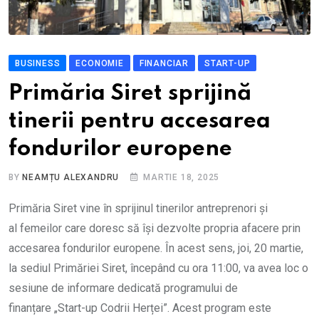
BUSINESS
ECONOMIE
FINANCIAR
START-UP
Primăria Siret sprijină
tinerii pentru accesarea
fondurilor europene
BY
NEAMȚU ALEXANDRU
MARTIE 18, 2025
Primăria Siret vine în sprijinul tinerilor antreprenori și
al femeilor care doresc să își dezvolte propria afacere prin
accesarea fondurilor europene. În acest sens, joi, 20 martie,
la sediul Primăriei Siret, începând cu ora 11:00, va avea loc o
sesiune de informare dedicată programului de
finanțare „Start-up Codrii Herței”. Acest program este