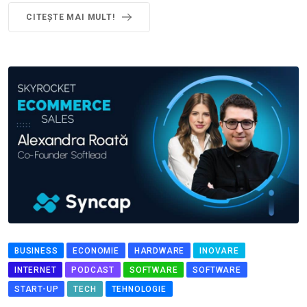
CITEȘTE MAI MULT!
BUSINESS
ECONOMIE
HARDWARE
INOVARE
INTERNET
PODCAST
SOFTWARE
SOFTWARE
START-UP
TECH
TEHNOLOGIE