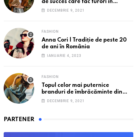
de succes care fac furori în
străinătate.
DECEMBRIE 9, 2021
FASHION
Anna Cori | Tradiție de peste 20
de ani în România
IANUARIE 4, 2023
FASHION
Topul celor mai puternice
branduri de îmbrăcăminte din
România: O incursiune în
DECEMBRIE 9, 2021
industria fashion autohtonă.
PARTENER