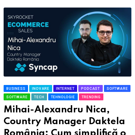
BUSINESS
INOVARE
INTERNET
PODCAST
SOFTWARE
SOFTWARE
TECH
TEHNOLOGIE
TRENDING
Mihai-Alexandru Nica,
Country Manager Daktela
România: Cum simplifică o