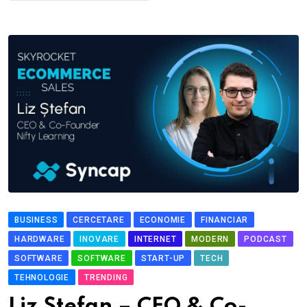
BUSINESS
CERCETARE
ECONOMIE
FINANCIAR
HARDWARE
INOVARE
INTERNET
MODERN
PODCAST
SOFTWARE
SOFTWARE
START-UP
TECH
TEHNOLOGIE
TRENDING
Liz Ștefan – CEO & Co-