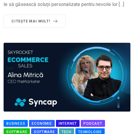
le să găsească soluții personalizate pentru nevoile lor […]
CITEȘTE MAI MULT!
BUSINESS
ECONOMIE
INTERNET
PODCAST
SOFTWARE
SOFTWARE
TECH
TEHNOLOGIE