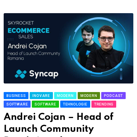
BUSINESS
INOVARE
MODERN
MODERN
PODCAST
SOFTWARE
SOFTWARE
TEHNOLOGIE
TRENDING
Andrei Cojan – Head of
Launch Community