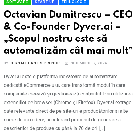
SOFTWARE
START-UP
TEHNOLOGIE
Octavian Dumitrescu – CEO
& Co-Founder Dyver.ai –
„Scopul nostru este să
automatizăm cât mai mult”
BY
JURNALDEANTREPRENOR
NOIEMBRIE 7, 2024
Dyver.ai este o platformă inovatoare de automatizare
dedicată eCommerce-ului, care transformă modul în care
companiile creează și gestionează conținutul. Prin utilizarea
extensiilor de browser (Chrome și Firefox), Dyver.ai extrage
date relevante direct de pe site-urile producătorilor și alte
surse de încredere, accelerând procesul de generare a
descrierilor de produse cu până la 70 de ori. […]