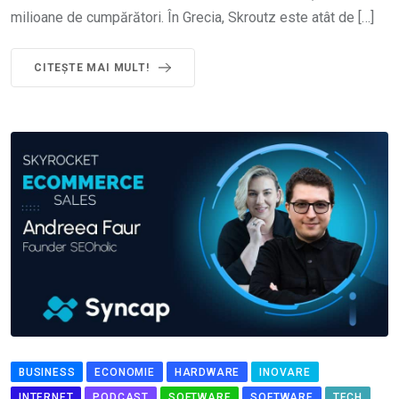
milioane de cumpărători. În Grecia, Skroutz este atât de […]
CITEȘTE MAI MULT!
BUSINESS
ECONOMIE
HARDWARE
INOVARE
INTERNET
PODCAST
SOFTWARE
SOFTWARE
TECH