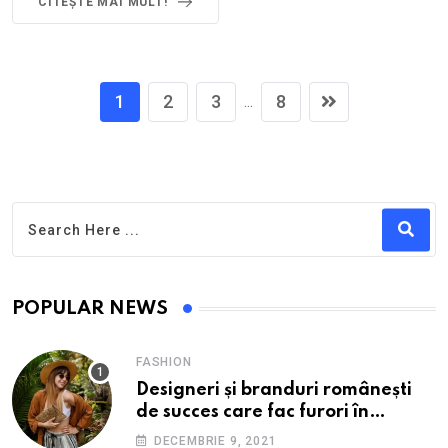
CITEȘTE MAI MULT!
1
2
3
8
...
POPULAR NEWS
FASHION
Designeri și branduri românești
de succes care fac furori în
străinătate.
DECEMBRIE 9, 2021