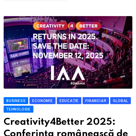
BUSINESS
ECONOMIE
EDUCAȚIE
FINANCIAR
GLOBAL
TEHNOLOGIE
Creativity4Better 2025:
Conferința românească de