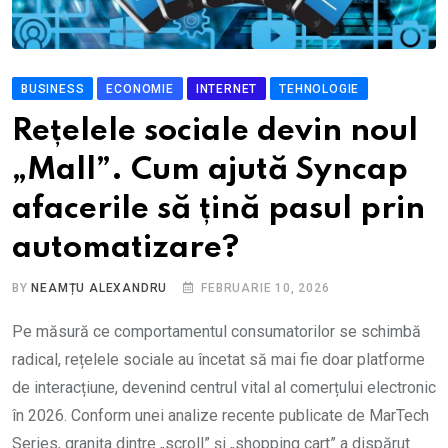
BUSINESS
ECONOMIE
INTERNET
TEHNOLOGIE
Rețelele sociale devin noul
„Mall”. Cum ajută Syncap
afacerile să țină pasul prin
automatizare?
BY
NEAMȚU ALEXANDRU
FEBRUARIE 10, 2026
Pe măsură ce comportamentul consumatorilor se schimbă
radical, rețelele sociale au încetat să mai fie doar platforme
de interacțiune, devenind centrul vital al comerțului electronic
în 2026. Conform unei analize recente publicate de MarTech
Series, granița dintre „scroll” și „shopping cart” a dispărut