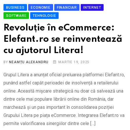
BUSINESS
ECONOMIE
FINANCIAR
INTERNET
SOFTWARE
TEHNOLOGIE
Revoluție în eCommerce:
Elefant.ro se reinventează
cu ajutorul Litera!
BY
NEAMȚU ALEXANDRU
MARTIE 19, 2025
Grupul Litera a anunțat oficial preluarea platformei Elefant.ro,
punând astfel capăt perioadei de insolvență a retailerului
online. Această mișcare strategică nu doar că salvează una
dintre cele mai populare librării online din România, dar
marchează și un pas important în consolidarea poziției
Grupului Litera pe piața eCommerce. Integrarea Elefant.ro va
permite valorificarea sinergiilor dintre cele […]