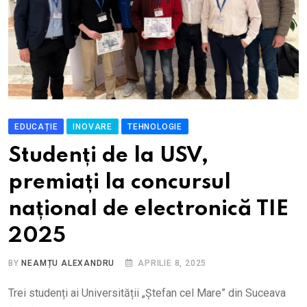
EDUCAȚIE
INOVARE
TEHNOLOGIE
Studenți de la USV,
premiați la concursul
național de electronică TIE
2025
BY
NEAMȚU ALEXANDRU
APRILIE 8, 2025
Trei studenți ai Universității „Ștefan cel Mare” din Suceava