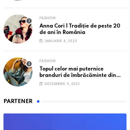
FASHION
Anna Cori | Tradiție de peste 20
de ani în România
IANUARIE 4, 2023
FASHION
Topul celor mai puternice
branduri de îmbrăcăminte din
România: O incursiune în
DECEMBRIE 9, 2021
industria fashion autohtonă.
PARTENER