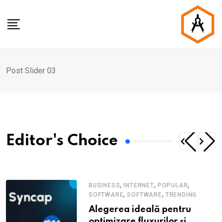
Post Slider 03
Editor's Choice
,
,
,
BUSINESS
INTERNET
POPULAR
,
,
SOFTWARE
SOFTWARE
TRENDING
Alegerea ideală pentru
optimizare fluxurilor și