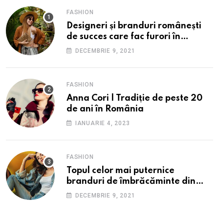
FASHION
Designeri și branduri românești
de succes care fac furori în
străinătate.
DECEMBRIE 9, 2021
FASHION
Anna Cori | Tradiție de peste 20
de ani în România
IANUARIE 4, 2023
FASHION
Topul celor mai puternice
branduri de îmbrăcăminte din
România: O incursiune în
DECEMBRIE 9, 2021
industria fashion autohtonă.