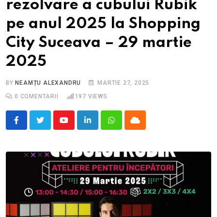
rezolvare a cubului Rubik
pe anul 2025 la Shopping
City Suceava – 29 martie
2025
BY
NEAMȚU ALEXANDRU
MARTIE 27, 2025
0
COMENTARII
197
VIEWS
Youtube
LinkedIn
Whatsapp
Cloud