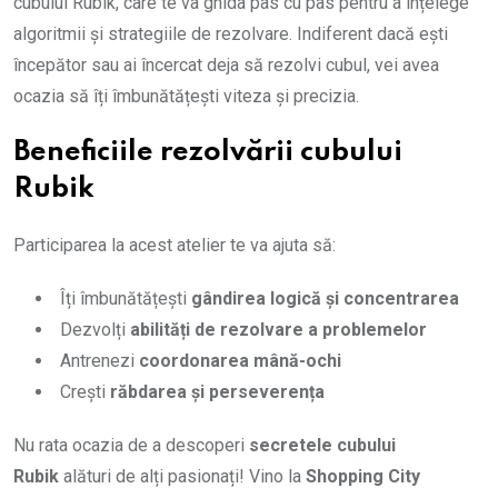
cubului Rubik, care te va ghida pas cu pas pentru a înțelege
algoritmii și strategiile de rezolvare. Indiferent dacă ești
începător sau ai încercat deja să rezolvi cubul, vei avea
ocazia să îți îmbunătățești viteza și precizia.
Beneficiile rezolvării cubului
Rubik
Participarea la acest atelier te va ajuta să:
Îți îmbunătățești
gândirea logică și concentrarea
Dezvolți
abilități de rezolvare a problemelor
Antrenezi
coordonarea mână-ochi
Crești
răbdarea și perseverența
Nu rata ocazia de a descoperi
secretele cubului
Rubik
alături de alți pasionați! Vino la
Shopping City