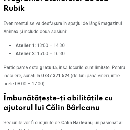
Rubik
Evenimentul se va desfășura în spațiul de lângă magazinul
Animax și include două sesiuni:
Atelier 1:
13:00 – 14:30
Atelier 2:
15:00 – 16:30
Participarea este
gratuită
, însă locurile sunt limitate. Pentru
înscriere, sunați la
0737 371 524
(de luni până vineri, între
orele 08:00 – 17:00).
Îmbunătățește-ți abilitățile cu
ajutorul lui Călin Bârleanu
Sesiunile vor fi susținute de
Călin Bârleanu
, un pasionat al