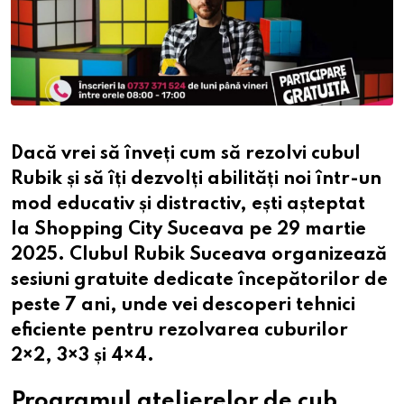
Dacă vrei să înveți cum să rezolvi cubul
Rubik și să îți dezvolți abilități noi într-un
mod educativ și distractiv, ești așteptat
la
Shopping City Suceava
pe
29 martie
2025
. Clubul Rubik Suceava organizează
sesiuni gratuite dedicate începătorilor de
peste 7 ani, unde vei descoperi tehnici
eficiente pentru rezolvarea cuburilor
2×2, 3×3 și 4×4.
Programul atelierelor de cub