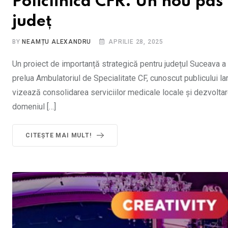
Policlinica CFR. Un nou pas
județ
BY
NEAMȚU ALEXANDRU
APRILIE 28, 2025
Un proiect de importanță strategică pentru județul Suceava a i
prelua Ambulatoriul de Specialitate CF, cunoscut publicului larg
vizează consolidarea serviciilor medicale locale și dezvoltare
domeniul […]
CITEȘTE MAI MULT!