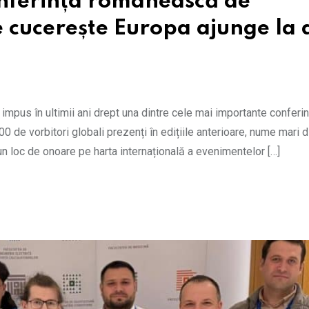
onferința românească de
re cucerește Europa ajunge la 
impus în ultimii ani drept una dintre cele mai importante conferin
0 de vorbitori globali prezenți în edițiile anterioare, nume mari d
 un loc de onoare pe harta internațională a evenimentelor […]