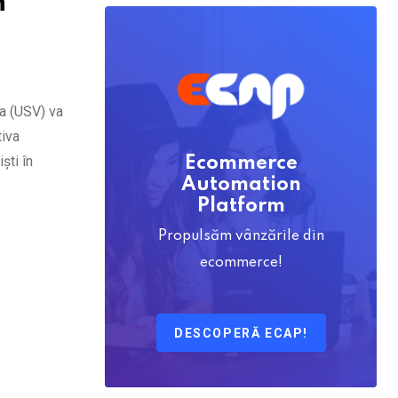
n
va (USV) va
tiva
ști în
Ecommerce
Automation
Platform
Propulsăm vânzările din
ecommerce!
DESCOPERĂ ECAP!