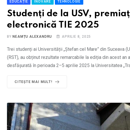
EDUCAȚIE
INOVARE
TEHNOLOGIE
Studenți de la USV, premiaț
electronică TIE 2025
BY
NEAMȚU ALEXANDRU
APRILIE 8, 2025
Trei studenți ai Universității „Ștefan cel Mare” din Suceava (
(RST), au obținut rezultate remarcabile la ediția din acest an 
desfășurată în perioada 2–5 aprilie 2025 la Universitatea „Tra
CITEȘTE MAI MULT!