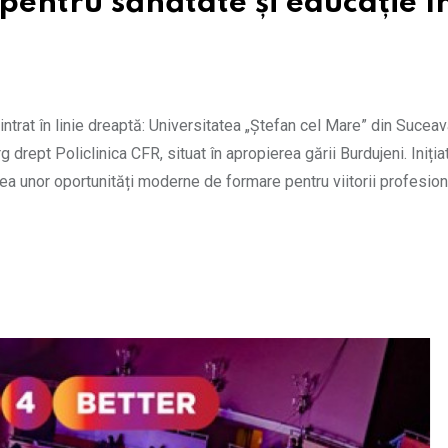
 pentru sănătate și educație î
ntrat în linie dreaptă: Universitatea „Ștefan cel Mare” din Sucea
 drept Policlinica CFR, situat în apropierea gării Burdujeni. Iniția
a unor oportunități moderne de formare pentru viitorii profesioni