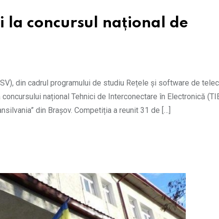
i la concursul național de
USV), din cadrul programului de studiu Rețele și software de tele
a concursului național Tehnici de Interconectare în Electronică (TIE
nsilvania” din Brașov. Competiția a reunit 31 de […]