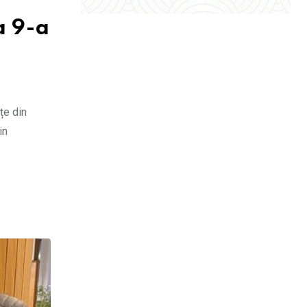
a 9-a
țe din
in