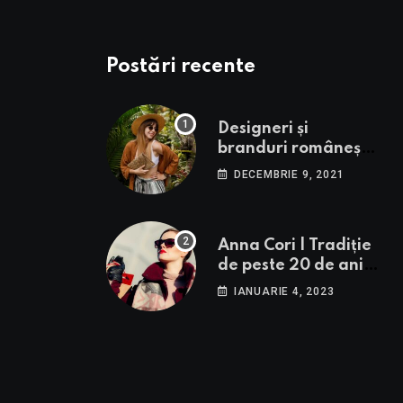
Postări recente
Designeri și
branduri românești
de succes care fac
DECEMBRIE 9, 2021
furori în străinătate.
Anna Cori | Tradiție
de peste 20 de ani în
România
IANUARIE 4, 2023