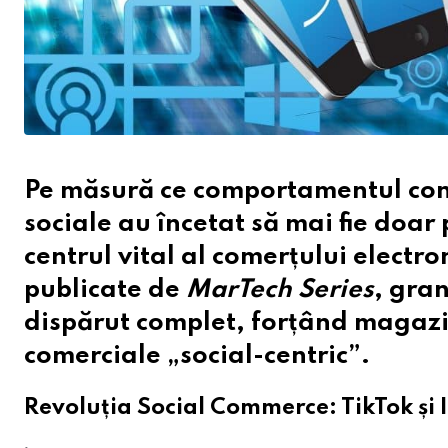
Pe măsură ce comportamentul cons
sociale au încetat să mai fie doa
centrul vital al comerțului electr
publicate de
MarTech Series
, gran
dispărut complet, forțând magazin
comerciale „social-centric”.
Revoluția Social Commerce: TikTok și 