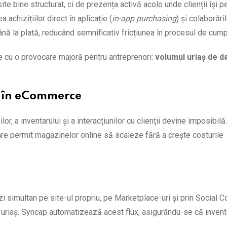
 bine structurat, ci de prezența activă acolo unde clienții își p
achizițiilor direct în aplicație (
in-app purchasing
) și colaborări
ână la plată, reducând semnificativ fricțiunea în procesul de cump
e cu o provocare majoră pentru antreprenori:
volumul uriaș de da
ei în eCommerce
, a inventarului și a interacțiunilor cu clienții devine imposibilă.
are permit magazinelor online să scaleze fără a crește costurile
i simultan pe site-ul propriu, pe Marketplace-uri și prin Social
 uriaș. Syncap automatizează acest flux, asigurându-se că invent