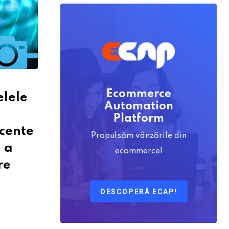
Ecommerce
elele
Automation
d
Platform
ecente
Propulsăm vânzările din
” a
ecommerce!
re
DESCOPERĂ ECAP!