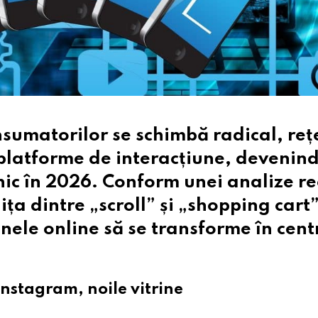
umatorilor se schimbă radical, reț
r platforme de interacțiune, devenin
onic în 2026. Conform unei analize r
ița dintre „scroll” și „shopping cart
ele online să se transforme în cent
Instagram, noile vitrine