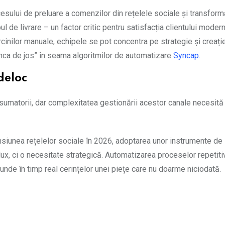
ului de preluare a comenzilor din rețelele sociale și transforma
 de livrare – un factor critic pentru satisfacția clientului modern
cinilor manuale, echipele se pot concentra pe strategie și creați
nca de jos” în seama algoritmilor de automatizare
Syncap
.
deloc
umatorii, dar complexitatea gestionării acestor canale necesită
siunea rețelelor sociale în 2026, adoptarea unor instrumente de
ux, ci o necesitate strategică. Automatizarea proceselor repetiti
unde în timp real cerințelor unei piețe care nu doarme niciodată.