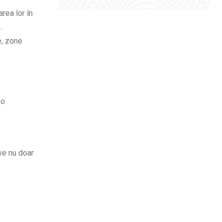
rea lor în
.
e, zone
 o
ve nu doar