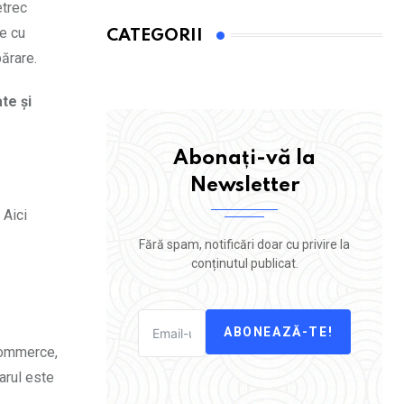
etrec
le cu
CATEGORII
ărare.
te și
Abonați-vă la
Newsletter
 Aici
Fără spam, notificări doar cu privire la
conținutul publicat.
ABONEAZĂ-TE!
 Commerce,
arul este