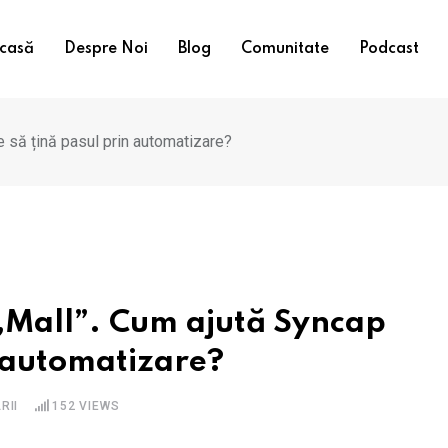
casă
Despre Noi
Blog
Comunitate
Podcast
e să țină pasul prin automatizare?
 „Mall”. Cum ajută Syncap
n automatizare?
RII
152
VIEWS