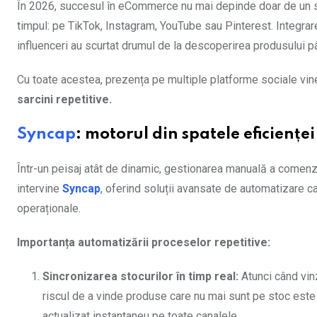
În 2026, succesul în eCommerce nu mai depinde doar de un site
timpul: pe TikTok, Instagram, YouTube sau Pinterest. Integrarea 
influenceri au scurtat drumul de la descoperirea produsului p
Cu toate acestea, prezența pe multiple platforme sociale vin
sarcini repetitive.
Syncap
: motorul din spatele eficienț
Într-un peisaj atât de dinamic, gestionarea manuală a comenzilor
intervine
Syncap
, oferind soluții avansate de automatizare c
operaționale.
Importanța automatizării proceselor repetitive:
Sincronizarea stocurilor în timp real:
Atunci când vinz
riscul de a vinde produse care nu mai sunt pe stoc este
actualizat instantaneu pe toate canalele.