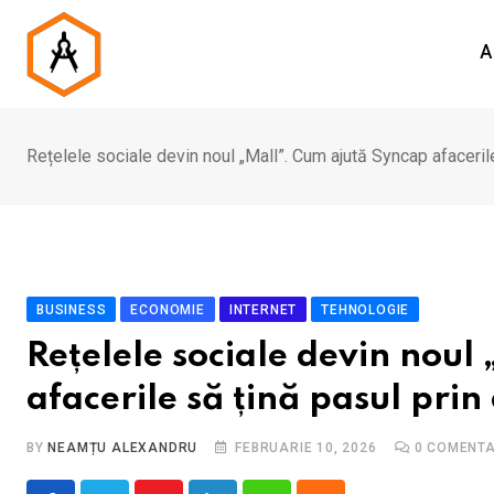
Skip
to
A
content
Rețelele sociale devin noul „Mall”. Cum ajută Syncap afaceril
BUSINESS
ECONOMIE
INTERNET
TEHNOLOGIE
Rețelele sociale devin noul
afacerile să țină pasul pri
BY
NEAMȚU ALEXANDRU
FEBRUARIE 10, 2026
0
COMENTA