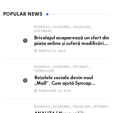
POPULAR NEWS
,
,
,
BUSINESS
ECONOMIE
FINANCIAR
SOFTWARE
Bricolajul acaparează un sfert din
piața online și suferă modificări
de preț prin prisma conflicului din
MARTIE 22, 2026
Orientul Mijlociu
,
,
,
BUSINESS
ECONOMIE
INTERNET
TEHNOLOGIE
Rețelele sociale devin noul
„Mall”. Cum ajută Syncap
afacerile să țină pasul prin
FEBRUARIE 10, 2026
automatizare?
,
,
,
BUSINESS
ECONOMIE
FINANCIAR
INTERNET