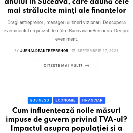
anului în Suceava, care adună cele
mai strălucite minți ale finanțelor
Dragi antreprenori, manageri și tineri vizionari, Descoperă
evenimentul organizat de către Bucovina inBusiness: Despre
eveniment.
BY
JURNALDEANTREPRENOR
SEPTEMBRIE 27, 2023
CITEȘTE MAI MULT!
BUSINESS
ECONOMIE
FINANCIAR
Cum influențează noile măsuri
impuse de guvern privind TVA-ul?
Impactul asupra populației și a