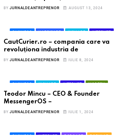
BY
JURNALDEANTREPRENOR
AUGUST 13, 2024
BUSINESS
HARDWARE
INOVARE
INTERNET
PODCAST
SOFTWARE
SOFTWARE
START-UP
CautCurier.ro – compania care va
TECH
TEHNOLOGIE
TRENDING
revoluționa industria de
BY
JURNALDEANTREPRENOR
IULIE 8, 2024
BUSINESS
INOVARE
INTERNET
MODERN
PODCAST
SOFTWARE
SOFTWARE
START-UP
Teodor Mincu – CEO & Founder
TECH
TEHNOLOGIE
TRENDING
MessengerOS –
BY
JURNALDEANTREPRENOR
IULIE 1, 2024
BUSINESS
INTERNET
PODCAST
POPULAR