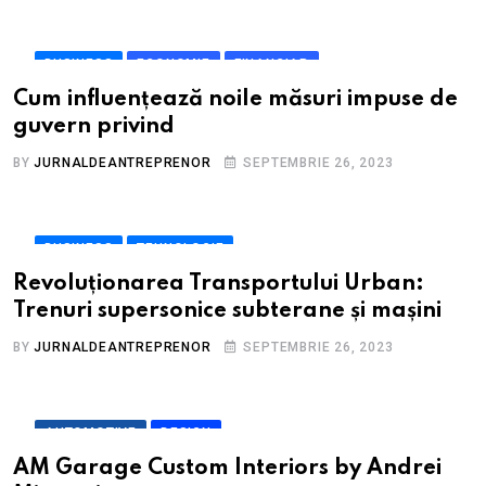
BUSINESS
ECONOMIE
FINANCIAR
Cum influențează noile măsuri impuse de
guvern privind
BY
JURNALDEANTREPRENOR
SEPTEMBRIE 26, 2023
BUSINESS
TEHNOLOGIE
Revoluționarea Transportului Urban:
Trenuri supersonice subterane și mașini
BY
JURNALDEANTREPRENOR
SEPTEMBRIE 26, 2023
AUTOMOTIVE
DESIGN
AM Garage Custom Interiors by Andrei