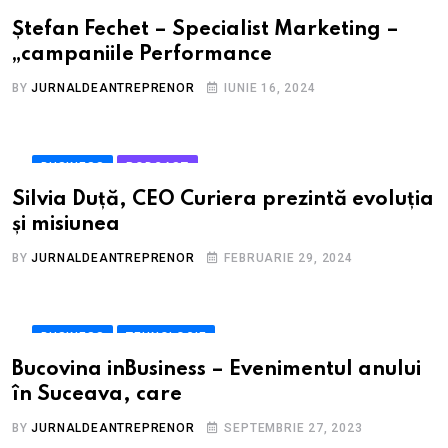
TEHNOLOGIE
TRENDING
Ștefan Fechet – Specialist Marketing –
„campaniile Performance
BY
JURNALDEANTREPRENOR
IUNIE 16, 2024
BUSINESS
PODCAST
Silvia Duță, CEO Curiera prezintă evoluția
și misiunea
BY
JURNALDEANTREPRENOR
FEBRUARIE 29, 2024
BUSINESS
TEHNOLOGIE
Bucovina inBusiness – Evenimentul anului
în Suceava, care
BY
JURNALDEANTREPRENOR
SEPTEMBRIE 27, 2023