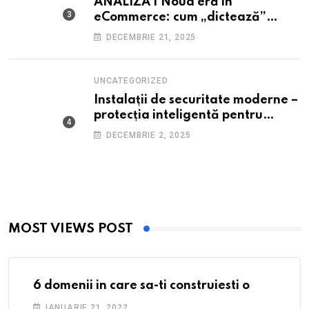
ANALIZĂ | Noua eră în
eCommerce: cum „dictează”
Inteligența Artificială vânzările
DECEMBRIE 21, 2025
de Crăciun
UNCATEGORIZED
Instalații de securitate moderne –
protecția inteligentă pentru
locuințe și spații comerciale
DECEMBRIE 2, 2025
MOST VIEWS POST
6 domenii in care sa-ti construiesti o
IANUARIE 21, 2022