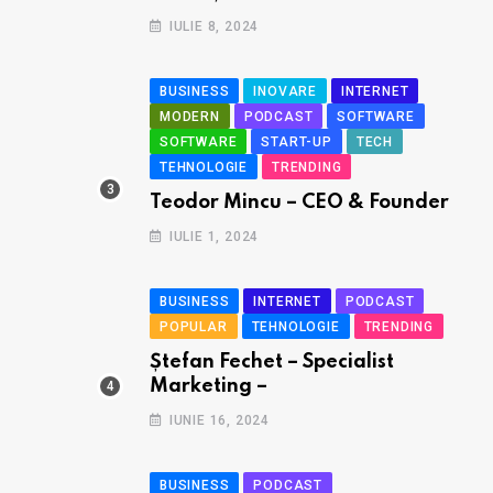
IULIE 8, 2024
BUSINESS
INOVARE
INTERNET
MODERN
PODCAST
SOFTWARE
SOFTWARE
START-UP
TECH
TEHNOLOGIE
TRENDING
Teodor Mincu – CEO & Founder
IULIE 1, 2024
BUSINESS
INTERNET
PODCAST
POPULAR
TEHNOLOGIE
TRENDING
Ștefan Fechet – Specialist
Marketing –
IUNIE 16, 2024
BUSINESS
PODCAST