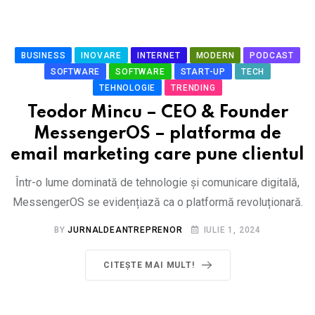
BUSINESS
INOVARE
INTERNET
MODERN
PODCAST
SOFTWARE
SOFTWARE
START-UP
TECH
TEHNOLOGIE
TRENDING
Teodor Mincu – CEO & Founder
MessengerOS – platforma de
email marketing care pune clientul
Într-o lume dominată de tehnologie și comunicare digitală,
MessengerOS se evidențiază ca o platformă revoluționară.
BY
JURNALDEANTREPRENOR
IULIE 1, 2024
CITEȘTE MAI MULT!