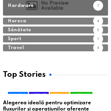
Hardware
7
Horeca
4
Sănătate
5
Sport
1
Travel
4
Top Stories
BUSINESS
INTERNET
POPULAR
SOFTWARE
SOFTWARE
TRENDING
Alegerea ideală pentru optimizare
fluxurilor și operațiunilor aferente