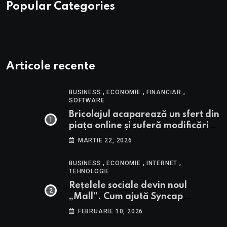
Popular Categories
Articole recente
,
,
,
BUSINESS
ECONOMIE
FINANCIAR
SOFTWARE
Bricolajul acaparează un sfert din
piața online și suferă modificări
de preț prin prisma conflicului din
MARTIE 22, 2026
Orientul Mijlociu
,
,
,
BUSINESS
ECONOMIE
INTERNET
TEHNOLOGIE
Rețelele sociale devin noul
„Mall”. Cum ajută Syncap
afacerile să țină pasul prin
FEBRUARIE 10, 2026
automatizare?