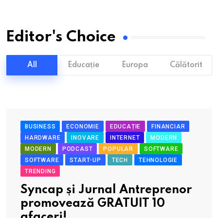
Editor's Choice
All
Educație
Europa
Călătorit
BUSINESS
ECONOMIE
EDUCAȚIE
FINANCIAR
HARDWARE
INOVARE
INTERNET
MODERN
MODERN
PODCAST
POPULAR
SOFTWARE
SOFTWARE
START-UP
TECH
TEHNOLOGIE
TRENDING
Syncap și Jurnal Antreprenor
promovează GRATUIT 10
afaceri!