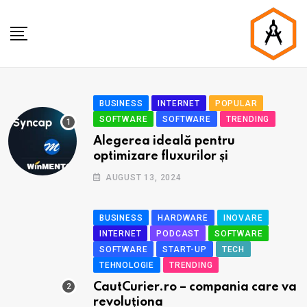
BUSINESS
INTERNET
POPULAR
SOFTWARE
SOFTWARE
TRENDING
Alegerea ideală pentru
optimizare fluxurilor și
AUGUST 13, 2024
BUSINESS
HARDWARE
INOVARE
INTERNET
PODCAST
SOFTWARE
SOFTWARE
START-UP
TECH
TEHNOLOGIE
TRENDING
CautCurier.ro – compania care va
revoluționa