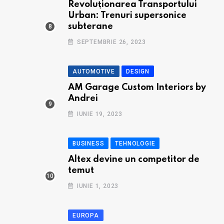
Revoluționarea Transportului
Urban: Trenuri supersonice
subterane
SEPTEMBRIE 26, 2023
AUTOMOTIVE
DESIGN
AM Garage Custom Interiors by
Andrei
IUNIE 19, 2023
BUSINESS
TEHNOLOGIE
Altex devine un competitor de
temut
IUNIE 1, 2023
EUROPA