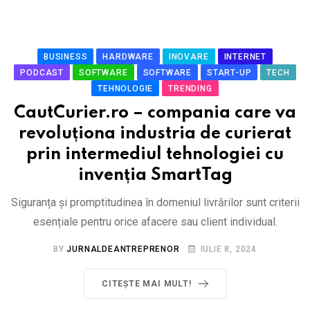
BUSINESS
HARDWARE
INOVARE
INTERNET
PODCAST
SOFTWARE
SOFTWARE
START-UP
TECH
TEHNOLOGIE
TRENDING
CautCurier.ro – compania care va
revoluționa industria de curierat
prin intermediul tehnologiei cu
invenția SmartTag
Siguranța și promptitudinea în domeniul livrărilor sunt criterii
esențiale pentru orice afacere sau client individual.
BY
JURNALDEANTREPRENOR
IULIE 8, 2024
CITEȘTE MAI MULT!