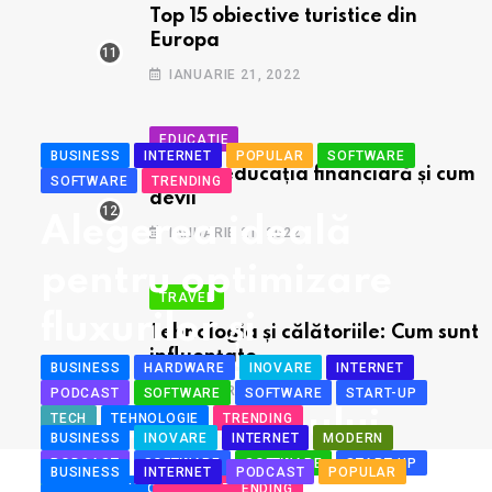
Top 15 obiective turistice din
Europa
IANUARIE 21, 2022
EDUCAȚIE
BUSINESS
INTERNET
POPULAR
SOFTWARE
Despre educația financiară și cum
SOFTWARE
TRENDING
devii
Alegerea ideală
IANUARIE 21, 2022
pentru optimizare
TRAVEL
fluxurilor și
Tehnologia și călătoriile: Cum sunt
influențate
operațiunilor
BUSINESS
HARDWARE
INOVARE
INTERNET
DECEMBRIE 9, 2021
PODCAST
SOFTWARE
SOFTWARE
START-UP
aferente ERP-ului
TECH
TEHNOLOGIE
TRENDING
BUSINESS
INOVARE
INTERNET
MODERN
CautCurier.ro – compania care
WinMentor
PODCAST
SOFTWARE
SOFTWARE
START-UP
BUSINESS
INTERNET
PODCAST
POPULAR
TECH
TEHNOLOGIE
TRENDING