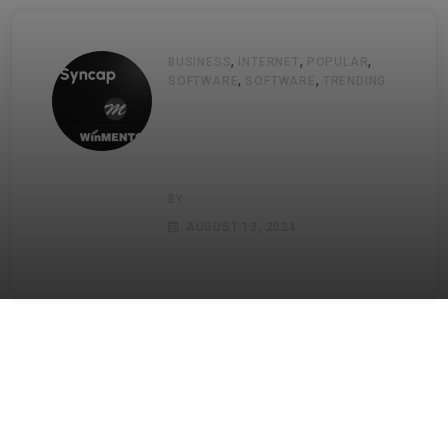
,
,
,
BUSINESS
INTERNET
POPULAR
,
,
SOFTWARE
SOFTWARE
TRENDING
Alegerea ideală pentru
optimizare fluxurilor și
operațiunilor aferente
ERP-ului
BY
JURNALDEANTREPRENOR
AUGUST 13, 2024