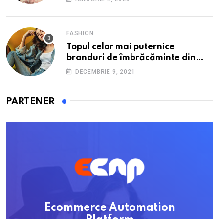
FASHION
Topul celor mai puternice
branduri de îmbrăcăminte din
România: O incursiune în
DECEMBRIE 9, 2021
industria fashion autohtonă.
PARTENER
Ecommerce Automation