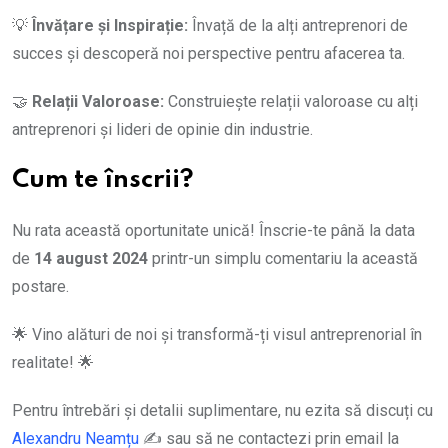
💡
Învățare și Inspirație:
Învață de la alți antreprenori de
succes și descoperă noi perspective pentru afacerea ta.
🤝
Relații Valoroase:
Construiește relații valoroase cu alți
antreprenori și lideri de opinie din industrie.
Cum te înscrii?
Nu rata această oportunitate unică! Înscrie-te până la data
de
14 august 2024
printr-un simplu comentariu la această
postare.
🌟 Vino alături de noi și transformă-ți visul antreprenorial în
realitate! 🌟
Pentru întrebări și detalii suplimentare, nu ezita să discuți cu
Alexandru Neamțu
✍️ sau să ne contactezi prin email la