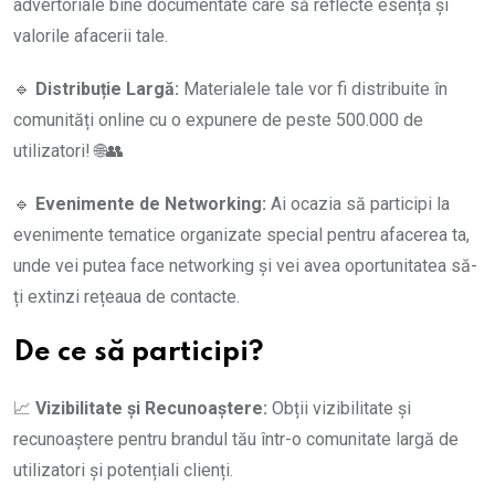
advertoriale bine documentate care să reflecte esența și
valorile afacerii tale.
🔹
Distribuție Largă:
Materialele tale vor fi distribuite în
comunități online cu o expunere de peste 500.000 de
utilizatori! 🌐👥
🔹
Evenimente de Networking:
Ai ocazia să participi la
evenimente tematice organizate special pentru afacerea ta,
unde vei putea face networking și vei avea oportunitatea să-
ți extinzi rețeaua de contacte.
De ce să participi?
📈
Vizibilitate și Recunoaștere:
Obții vizibilitate și
recunoaștere pentru brandul tău într-o comunitate largă de
utilizatori și potențiali clienți.