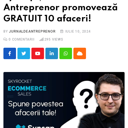
Antreprenor promovează
GRATUIT 10 afaceri!
BY
JURNALDEANTREPRENOR
IULIE 10, 2024
0
COMENTARII
295
VIEWS
Youtube
LinkedIn
Whatsapp
Cloud