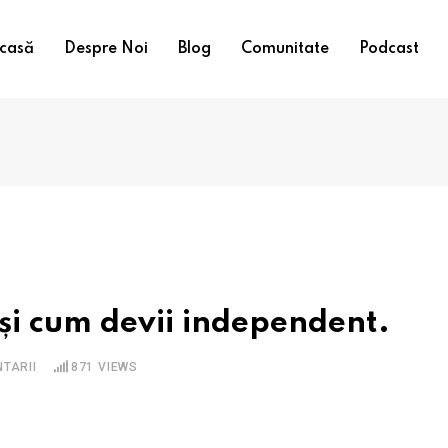
casă
Despre Noi
Blog
Comunitate
Podcast
și cum devii independent.
TARII
871
VIEWS