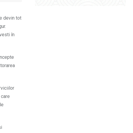
e devin tot
ur.
vesti în
oncepte
atorarea
viciilor
 care
le
și