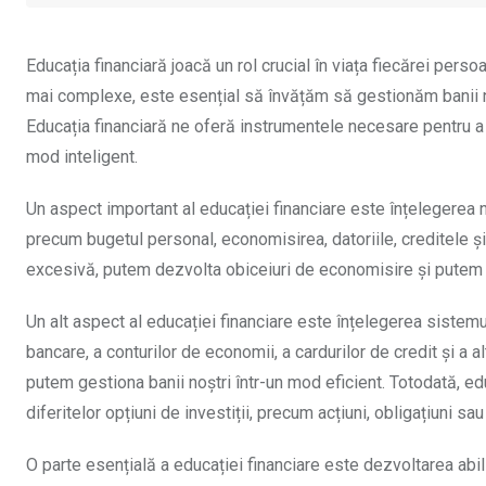
Educația financiară joacă un rol crucial în viața fiecărei pers
mai complexe, este esențial să învățăm să gestionăm banii noș
Educația financiară ne oferă instrumentele necesare pentru a f
mod inteligent.
Un aspect important al educației financiare este înțelegerea 
precum bugetul personal, economisirea, datoriile, creditele și
excesivă, putem dezvolta obiceiuri de economisire și putem lu
Un alt aspect al educației financiare este înțelegerea sistemu
bancare, a conturilor de economii, a cardurilor de credit și a 
putem gestiona banii noștri într-un mod eficient. Totodată, edu
diferitelor opțiuni de investiții, precum acțiuni, obligațiuni sa
O parte esențială a educației financiare este dezvoltarea abilit