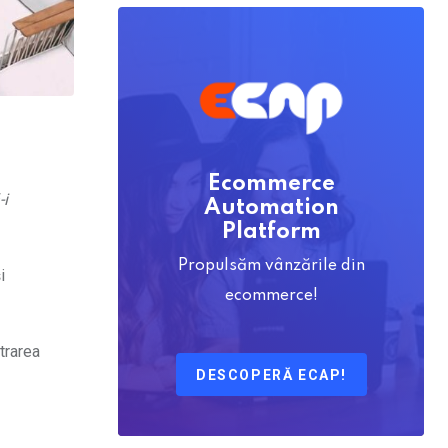
Ecommerce
-i
Automation
Platform
Propulsăm vânzările din
i
ecommerce!
strarea
DESCOPERĂ ECAP!