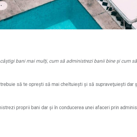
câştigi bani mai mulţi, cum să administrezi banii bine şi cum să
rebuie să te opreşti să mai cheltuieşti şi să supraveţuieşti dar ş
nistrezi proprii bani dar şi în conducerea unei afaceri prin admini