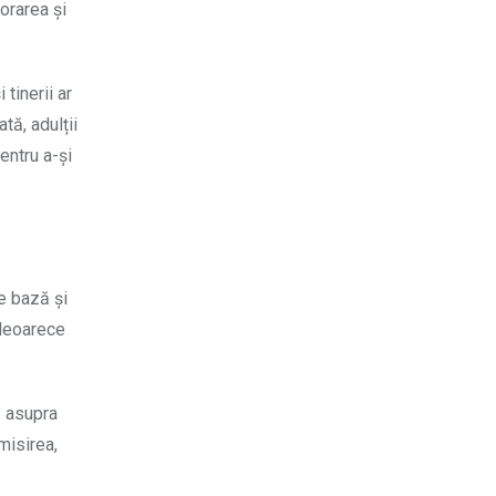
orarea și
tinerii ar
tă, adulții
entru a-și
e bază și
 deoarece
ă asupra
misirea,