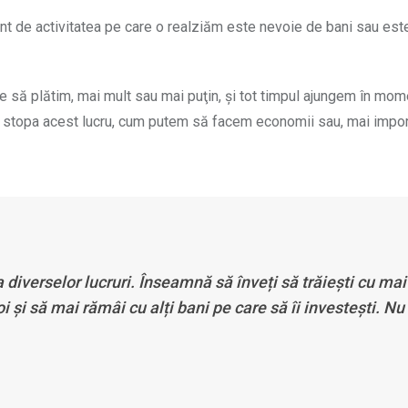
ent de activitatea pe care o realziăm este nevoie de bani sau est
e să plătim, mai mult sau mai puţin, şi tot timpul ajungem în mom
 stopa acest lucru, cum putem să facem economii sau, mai impor
iverselor lucruri. Înseamnă să înveți să trăiești cu mai
i și să mai rămâi cu alți bani pe care să îi investești. Nu