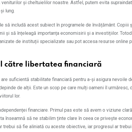
niturilor și cheltuielilor noastre. Astfel, putem evita supraindat
și lung.
e să includă acest subiect în programele de învățământ. Copiii și 
i și să înțeleagă importanța economisirii și a investițiilor. Totoda
ganizate de instituții specializate sau pot accesa resurse online p
către libertatea financiară
re suficientă stabilitate financiară pentru a-și asigura nevoile d
a depinde de alții. Este un scop pe care mulți oameni îl urmăresc,
itorul lor.
independenței financiare. Primul pas este să avem o viziune clar
sta înseamnă să ne stabilim ținte clare în ceea ce privește econo
ar trebui să fie aliniată cu aceste obiective, iar progresul ar trebui