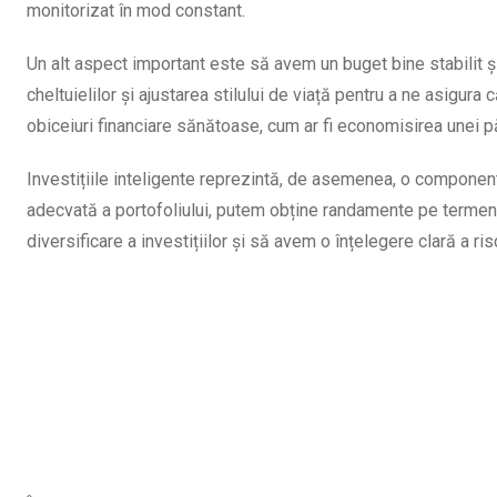
monitorizat în mod constant.
Un alt aspect important este să avem un buget bine stabilit și
cheltuielilor și ajustarea stilului de viață pentru a ne asig
obiceiuri financiare sănătoase, cum ar fi economisirea unei păr
Investițiile inteligente reprezintă, de asemenea, o componentă
adecvată a portofoliului, putem obține randamente pe termen 
diversificare a investițiilor și să avem o înțelegere clară a risc