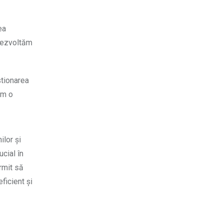
ea
 dezvoltăm
stionarea
ăm o
ilor și
cial în
rmit să
ficient și