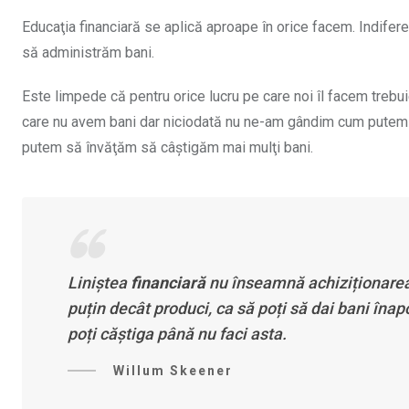
Educaţia financiară se aplică aproape în orice facem. Indifer
să administrăm bani.
Este limpede că pentru orice lucru pe care noi îl facem trebui
care nu avem bani dar niciodată nu ne-am gândim cum putem
putem să învăţăm să câştigăm mai mulţi bani.
Liniștea
financiară
nu înseamnă achiziționarea d
puțin decât produci, ca să poți să dai bani înapo
poți căștiga până nu faci asta.
Willum Skeener