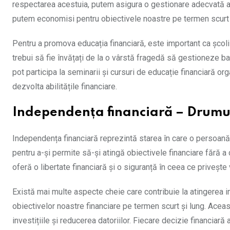
respectarea acestuia, putem asigura o gestionare adecvată a ve
putem economisi pentru obiectivele noastre pe termen scurt 
Pentru a promova educația financiară, este important ca școlil
trebui să fie învățați de la o vârstă fragedă să gestioneze bani
pot participa la seminarii și cursuri de educație financiară or
dezvolta abilitățile financiare.
Independența financiară – Drumul 
Independența financiară reprezintă starea în care o persoană a
pentru a-și permite să-și atingă obiectivele financiare fără 
oferă o libertate financiară și o siguranță în ceea ce privește vi
Există mai multe aspecte cheie care contribuie la atingerea 
obiectivelor noastre financiare pe termen scurt și lung. Acea
investițiile și reducerea datoriilor. Fiecare decizie financiară 