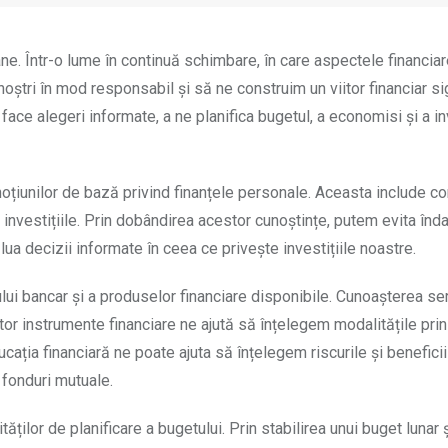
oane. Într-o lume în continuă schimbare, în care aspectele financiar
tri în mod responsabil și să ne construim un viitor financiar sig
ace alegeri informate, a ne planifica bugetul, a economisi și a in
noțiunilor de bază privind finanțele personale. Aceasta include c
 investițiile. Prin dobândirea acestor cunoștințe, putem evita înd
a decizii informate în ceea ce privește investițiile noastre.
lui bancar și a produselor financiare disponibile. Cunoașterea ser
altor instrumente financiare ne ajută să înțelegem modalitățile prin
cația financiară ne poate ajuta să înțelegem riscurile și beneficii
u fonduri mutuale.
ăților de planificare a bugetului. Prin stabilirea unui buget lunar 