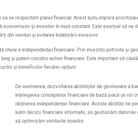
 să ne respectăm planul financiar. Acest lucru implică prioritizar
ura că economisim și investim în mod constant. Este esențial să ne
ți din venituri și evitarea îndatorării excesive.
 cheie a independenței financiare. Prin investiții potrivite și ge
lung și putem construi active financiare. Este important să căut
urilor și beneficiilor fiecărei opțiuni.
De asemenea, dezvoltarea abilităților de gestionare a ban
înțelegerea conceptelor financiare de bază joacă un rol cru
obținerea independenței financiare. Aceste abilități ne pe
luăm decizii financiare informate, să gestionăm datoriile e
să optimizăm veniturile noastre.