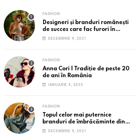
FASHION
Designeri și branduri românești
de succes care fac furori în
străinătate.
DECEMBRIE 9, 2021
FASHION
Anna Cori | Tradiție de peste 20
de ani în România
IANUARIE 4, 2023
FASHION
Topul celor mai puternice
branduri de îmbrăcăminte din
România: O incursiune în
DECEMBRIE 9, 2021
industria fashion autohtonă.