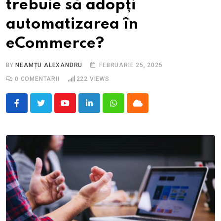
trebuie să adopți
automatizarea în
eCommerce?
BY
NEAMȚU ALEXANDRU
FEBRUARIE 25, 2025
0
COMENTARII
222
VIEWS
Youtube
LinkedIn
Whatsapp
Cloud