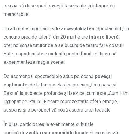
ocazia să descoperi povești fascinante și interpretări
memorabile.
Un alt motiv important este
accesibilitatea
. Spectacolul „Un
concurs prea de talent” din 20 martie are
intrare liberă
,
oferind șansa tuturor de a se bucura de teatru fără costuri.
Este o oportunitate excelentă pentru familii și tineri să
experimenteze magia scenei.
De asemenea, spectacolele aduc pe scenă
povești
captivante
, de la basme clasice precum „Frumoasa și
Bestia” la subiecte profunde și istorice, cum este „Cum l-am
îngropat pe Stalin”. Fiecare reprezentație oferă emoție,
suspans și o perspectivă nouă asupra artei teatrale.
În plus, participarea la evenimente culturale
sprijină
dezvoltarea comunității locale
și încurajează