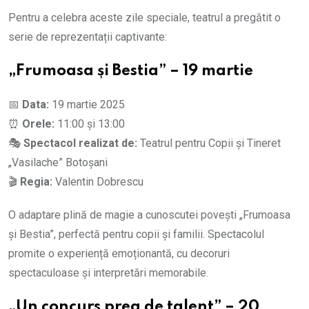
Pentru a celebra aceste zile speciale, teatrul a pregătit o
serie de reprezentații captivante:
„Frumoasa și Bestia” – 19 martie
📅
Data:
19 martie 2025
⏰
Orele:
11:00 și 13:00
🎭
Spectacol realizat de:
Teatrul pentru Copii și Tineret
„Vasilache” Botoșani
🎬
Regia:
Valentin Dobrescu
O adaptare plină de magie a cunoscutei povești „Frumoasa
și Bestia”, perfectă pentru copii și familii. Spectacolul
promite o experiență emoționantă, cu decoruri
spectaculoase și interpretări memorabile.
„Un concurs prea de talent” – 20