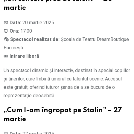
martie
📅
Data:
20 martie 2025
⏰
Ora:
17:00
🎭
Spectacol realizat de:
Școala de Teatru DreamBoutique
București
🎟️
Intrare liberă
Un spectacol dinamic și interactiv, destinat în special copiilor
și tinerilor, care îmbină umorul cu talentul scenic. Accesul
este gratuit, oferind tuturor șansa de a se bucura de o
reprezentație deosebită.
„Cum l-am îngropat pe Stalin” – 27
martie
📅
Data:
27 martie 2025