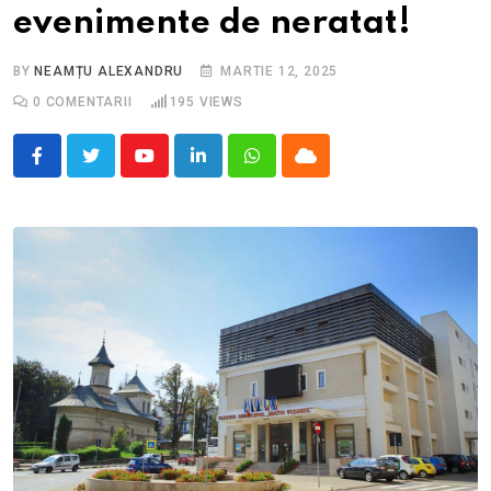
evenimente de neratat!
BY
NEAMȚU ALEXANDRU
MARTIE 12, 2025
0
COMENTARII
195
VIEWS
Youtube
LinkedIn
Whatsapp
Cloud