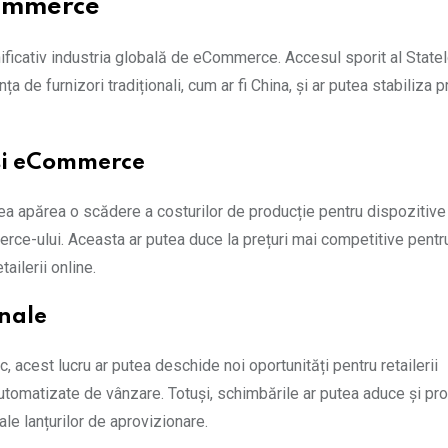
Commerce
ificativ industria globală de eCommerce. Accesul sporit al Statel
de furnizori tradiționali, cum ar fi China, și ar putea stabiliza pr
 și eCommerce
ea apărea o scădere a costurilor de producție pentru dispozitive
erce-ului. Aceasta ar putea duce la prețuri mai competitive pentr
ailerii online.
onale
 acest lucru ar putea deschide noi oportunități pentru retailerii
automatizate de vânzare. Totuși, schimbările ar putea aduce și pro
le lanțurilor de aprovizionare.