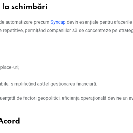
 la schimbări
e de automatizare precum
Syncap
devin esențiale pentru afacerile
epetitive, permițând companiilor să se concentreze pe strateg
place-uri;
bile, simplificând astfel gestionarea financiară.
fluențată de factori geopolitici, eficiența operațională devine un a
 Acord