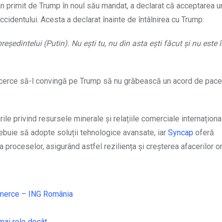
 primit de Trump în noul său mandat, a declarat că acceptarea u
ccidentului. Acesta a declarat înainte de întâlnirea cu Trump:
președintelui (Putin). Nu ești tu, nu din asta ești făcut și nu este î
încerce să-l convingă pe Trump să nu grăbească un acord de pace
ile privind resursele minerale și relațiile comerciale internaționa
buie să adopte soluții tehnologice avansate, iar
Syncap
oferă
proceselor, asigurând astfel reziliența și creșterea afacerilor on
mmerce – ING România
mai rele decât …