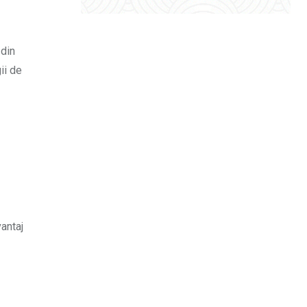
 din
ii de
vantaj