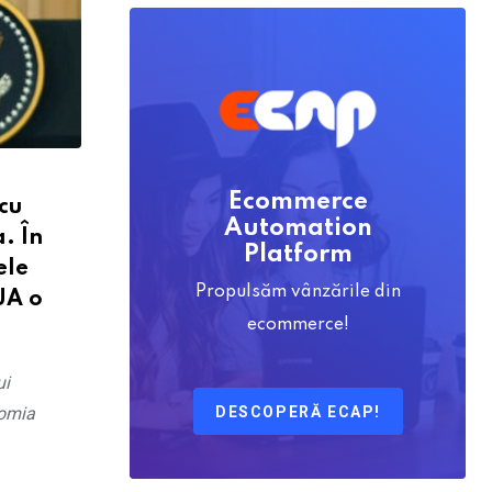
Ecommerce
cu
Automation
. În
Platform
ele
Propulsăm vânzările din
UA o
ecommerce!
ui
DESCOPERĂ ECAP!
nomia