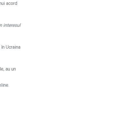
nui acord
n interesul
 în Ucraina
le, au un
line.