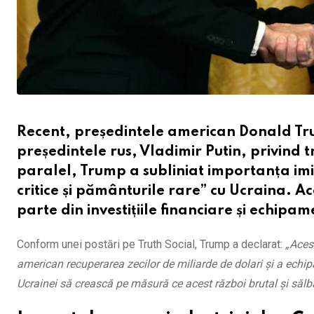
Recent, președintele american Donald Trum
președintele rus, Vladimir Putin, privind 
paralel, Trump a subliniat importanța imi
critice și pământurile rare” cu Ucraina. 
parte din investițiile financiare și echipam
Conform unei postări pe Truth Social, Trump a declarat:
„Aces
american recuperarea zecilor de miliarde de dolari și a echi
Ucrainei să crească pe măsură ce acest război brutal și sălba