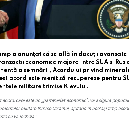
p a anunțat că se află în discuții avansate 
tranzacții economice majore între SUA și Rusia
nentă a semnării „Acordului privind mineral
Acest acord este menit să recupereze pentru S
entele militare trimise Kievului.
t acord, care este un „parteneriat economic”, va asigura poporul
pamentelor militare trimise Ucrainei, ajutând în același timp eco
tic se va încheia.”