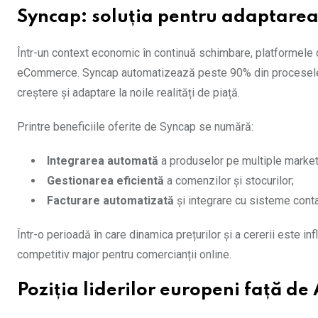
Syncap: soluția pentru adaptarea
Într-un context economic în continuă schimbare, platformel
eCommerce. Syncap automatizează peste 90% din procesele r
creștere și adaptare la noile realități de piață.
Printre beneficiile oferite de Syncap se numără:
Integrarea automată
a produselor pe multiple market
Gestionarea eficientă
a comenzilor și stocurilor;
Facturare automatizată
și integrare cu sisteme conta
Într-o perioadă în care dinamica prețurilor și a cererii este in
competitiv major pentru comercianții online.
Poziția liderilor europeni față de