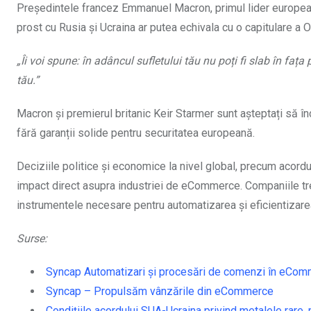
Președintele francez Emmanuel Macron, primul lider european
prost cu Rusia și Ucraina ar putea echivala cu o capitulare a O
„Îi voi spune: în adâncul sufletului tău nu poți fi slab în fața 
tău.”
Macron și premierul britanic Keir Starmer sunt așteptați să 
fără garanții solide pentru securitatea europeană.
Deciziile politice și economice la nivel global, precum acordur
impact direct asupra industriei de eCommerce. Companiile tre
instrumentele necesare pentru automatizarea și eficientizarea 
Surse:
Syncap Automatizari și procesări de comenzi în eCo
Syncap – Propulsăm vânzările din eCommerce
Condițiile acordului SUA-Ucraina privind metalele rare, 