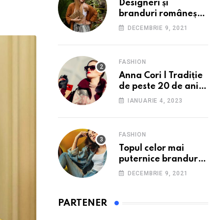
Designeri și
branduri românești
de succes care fac
DECEMBRIE 9, 2021
furori în străinătate.
FASHION
Anna Cori | Tradiție
de peste 20 de ani în
România
IANUARIE 4, 2023
FASHION
Topul celor mai
puternice branduri
de îmbrăcăminte din
DECEMBRIE 9, 2021
România: O
incursiune în
industria fashion
PARTENER
autohtonă.