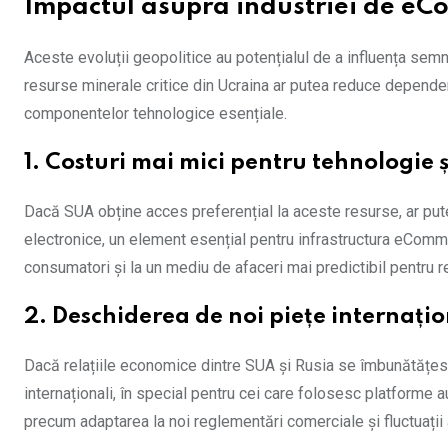
Impactul asupra industriei de e
Aceste evoluții geopolitice au potențialul de a influența semn
resurse minerale critice din Ucraina ar putea reduce dependența 
componentelor tehnologice esențiale.
1. Costuri mai mici pentru tehnologie
Dacă SUA obține acces preferențial la aceste resurse, ar put
electronice, un element esențial pentru infrastructura eComm
consumatori și la un mediu de afaceri mai predictibil pentru ret
2. Deschiderea de noi piețe internați
Dacă relațiile economice dintre SUA și Rusia se îmbunătățesc,
internaționali, în special pentru cei care folosesc platforme 
precum adaptarea la noi reglementări comerciale și fluctuații a