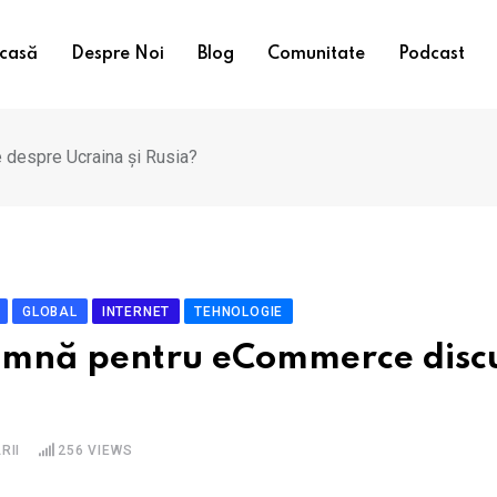
casă
Despre Noi
Blog
Comunitate
Podcast
 despre Ucraina și Rusia?
GLOBAL
INTERNET
TEHNOLOGIE
amnă pentru eCommerce discu
RII
256
VIEWS