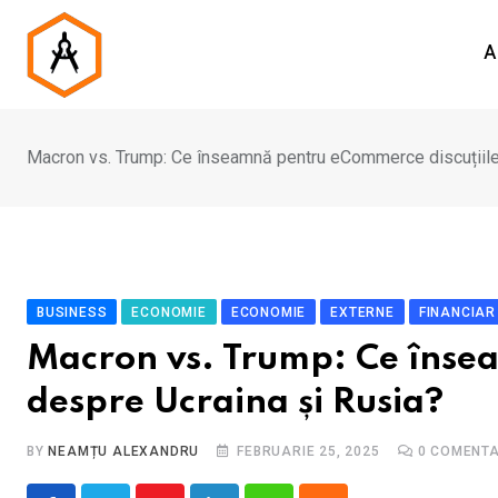
Skip
to
A
content
Macron vs. Trump: Ce înseamnă pentru eCommerce discuțiile
BUSINESS
ECONOMIE
ECONOMIE
EXTERNE
FINANCIAR
Macron vs. Trump: Ce înse
despre Ucraina și Rusia?
BY
NEAMȚU ALEXANDRU
FEBRUARIE 25, 2025
0
COMENTA