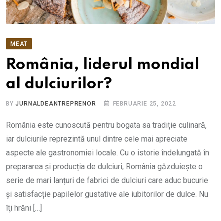
MEAT
România, liderul mondial
al dulciurilor?
BY
JURNALDEANTREPRENOR
FEBRUARIE 25, 2022
România este cunoscută pentru bogata sa tradiție culinară,
iar dulciurile reprezintă unul dintre cele mai apreciate
aspecte ale gastronomiei locale. Cu o istorie îndelungată în
prepararea și producția de dulciuri, România găzduiește o
serie de mari lanțuri de fabrici de dulciuri care aduc bucurie
și satisfacție papilelor gustative ale iubitorilor de dulce. Nu
îţi hrăni […]