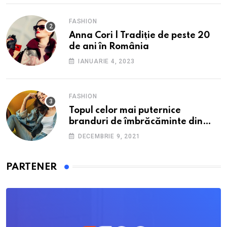
FASHION
Anna Cori | Tradiție de peste 20
de ani în România
IANUARIE 4, 2023
FASHION
Topul celor mai puternice
branduri de îmbrăcăminte din
România: O incursiune în
DECEMBRIE 9, 2021
industria fashion autohtonă.
PARTENER