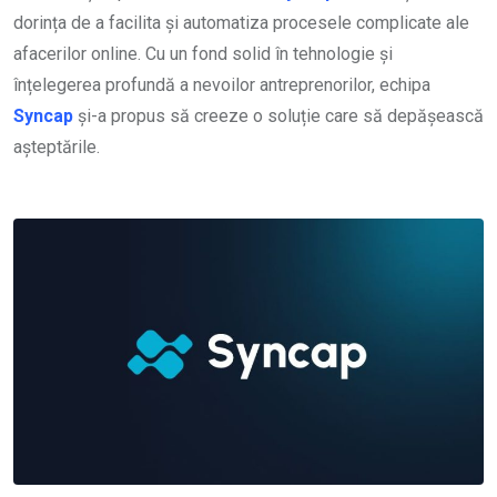
dorința de a facilita și automatiza procesele complicate ale
afacerilor online. Cu un fond solid în tehnologie și
înțelegerea profundă a nevoilor antreprenorilor, echipa
Syncap
și-a propus să creeze o soluție care să depășească
așteptările.