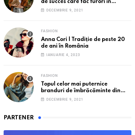
de succes care fac furori în
străinătate.
DECEMBRIE 9, 2021
FASHION
Anna Cori | Tradiție de peste 20
de ani în România
IANUARIE 4, 2023
FASHION
Topul celor mai puternice
branduri de îmbrăcăminte din
România: O incursiune în
DECEMBRIE 9, 2021
industria fashion autohtonă.
PARTENER