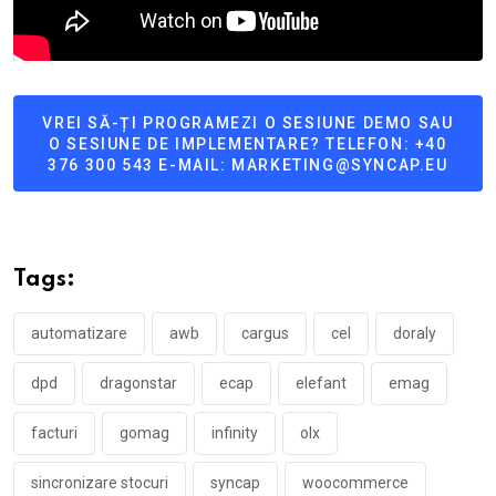
VREI SĂ-ȚI PROGRAMEZI O SESIUNE DEMO SAU
O SESIUNE DE IMPLEMENTARE? TELEFON: +40
376 300 543 E-MAIL: MARKETING@SYNCAP.EU
Tags:
automatizare
awb
cargus
cel
doraly
dpd
dragonstar
ecap
elefant
emag
facturi
gomag
infinity
olx
sincronizare stocuri
syncap
woocommerce