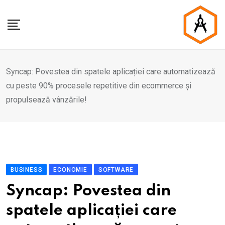
Skip
to
content
Syncap: Povestea din spatele aplicației care automatizează
cu peste 90% procesele repetitive din ecommerce și
propulsează vânzările!
BUSINESS
ECONOMIE
SOFTWARE
Syncap: Povestea din
spatele aplicației care