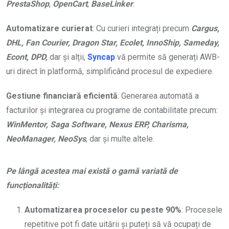
PrestaShop
,
OpenCart
,
BaseLinker
.
Automatizare curierat
: Cu curieri integrați precum
Cargus,
DHL, Fan Courier, Dragon Star, Ecolet, InnoShip, Sameday,
Econt, DPD,
dar și alții,
Syncap
vă permite să generați AWB-
uri direct în platformă, simplificând procesul de expediere.
Gestiune financiară eficientă
: Generarea automată a
facturilor și integrarea cu programe de contabilitate precum:
WinMentor, Saga Software, Nexus ERP, Charisma,
NeoManager, NeoSys
, dar și multe altele.
Pe lângă acestea mai există o gamă variată de
funcționalități:
Automatizarea proceselor cu peste 90%
: Procesele
repetitive pot fi date uitării și puteți să vă ocupați de