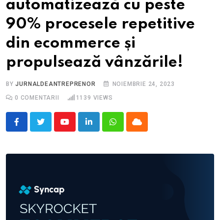
automatizează cu peste
90% procesele repetitive
din ecommerce și
propulsează vânzările!
BY
JURNALDEANTREPRENOR
NOIEMBRIE 24, 2023
0
COMENTARII
1139
VIEWS
Youtube
LinkedIn
Whatsapp
Cloud