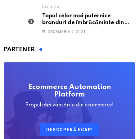
FASHION
Topul celor mai puternice
branduri de îmbrăcăminte din
România: O incursiune în
DECEMBRIE 9, 2021
industria fashion autohtonă.
PARTENER
Ecommerce Automation
Platform
Propulsăm vânzările din ecommerce!
DESCOPERĂ ECAP!