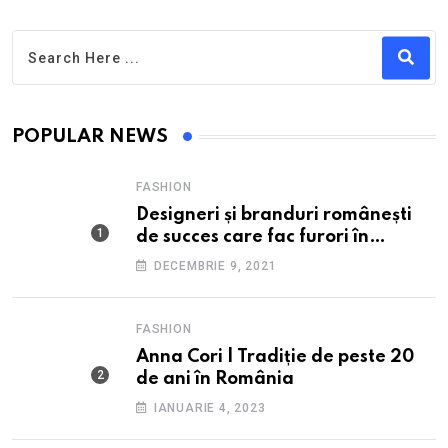
POPULAR NEWS
FASHION
Designeri și branduri românești
de succes care fac furori în
străinătate.
DECEMBRIE 9, 2021
FASHION
Anna Cori | Tradiție de peste 20
de ani în România
IANUARIE 4, 2023