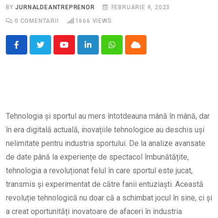
BY
JURNALDEANTREPRENOR
FEBRUARIE 9, 2023
0
COMENTARII
1666
VIEWS
Youtube
LinkedIn
Whatsapp
Cloud
Tehnologia și sportul au mers întotdeauna mână în mână, dar
în era digitală actuală, inovațiile tehnologice au deschis uși
nelimitate pentru industria sportului. De la analize avansate
de date până la experiențe de spectacol îmbunătățite,
tehnologia a revoluționat felul în care sportul este jucat,
transmis și experimentat de către fanii entuziaști. Această
revoluție tehnologică nu doar că a schimbat jocul în sine, ci și
a creat oportunități inovatoare de afaceri în industria