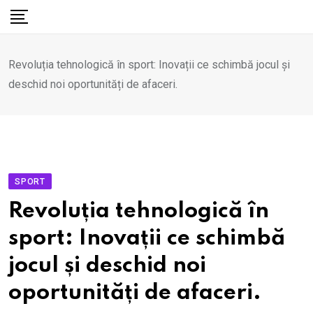
Skip
to
content
Revoluția tehnologică în sport: Inovații ce schimbă jocul și
deschid noi oportunități de afaceri.
SPORT
Revoluția tehnologică în
sport: Inovații ce schimbă
jocul și deschid noi
oportunități de afaceri.