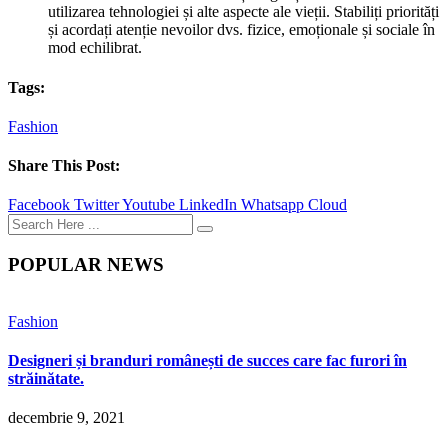
utilizarea tehnologiei și alte aspecte ale vieții. Stabiliți priorități
și acordați atenție nevoilor dvs. fizice, emoționale și sociale în
mod echilibrat.
Tags:
Fashion
Share This Post:
Facebook
Twitter
Youtube
LinkedIn
Whatsapp
Cloud
POPULAR NEWS
Fashion
Designeri și branduri românești de succes care fac furori în
străinătate.
decembrie 9, 2021