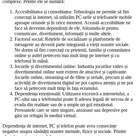
complexe. Printre ele se numără:
Accesibilitatea și comoditatea: Tehnologia ne permite să fim
conectați la internet, să utilizăm PC-urile și telefoanele mobile
aproape oriunde și în orice moment. Această accesibilitate ne
face să devenim dependenți de ele, folosindu-le pentru
comunicare, divertisment, informații și multe altele.
Factorul social: Rețelele de socializare și platformele de
mesagerie au devenit parte integrantă a vieții noastre sociale.
Ne dorim să fim conectați cu prietenii, familia și comunitatea
online și astfel petrecem mai mult timp pe internet și cu
telefonul în mână.
Jocurile și divertismentul online: Industria jocurilor video și
divertismentul online sunt extrem de atractive și captivante.
Jocurile online, streaming-ul de filme și seriale, precum și alte
activități de divertisment digital ne pot captiva atenția și ne pot
face să petrecem mult timp în fața ecranului.
Dependența emoțională: Utilizarea excesivă a internetului, a
PC-ului sau a telefonului poate fi adesea legată de nevoia de a
evada din realitate sau de a umple un gol emoțional.
Persoanele care se simt singure, anxioase sau depresive pot
găsi un refugiu în mediul virtual.
Dependența de internet, PC și telefon poate avea consecințe
negative asupra sănătății noastre mentale, fizice și sociale. Printre