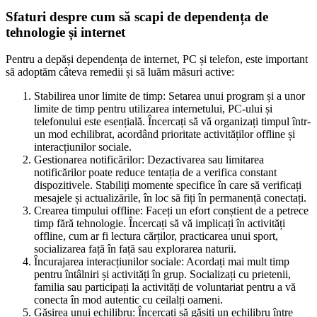
Sfaturi despre cum să scapi de dependența de
tehnologie și internet
Pentru a depăși dependența de internet, PC și telefon, este important
să adoptăm câteva remedii și să luăm măsuri active:
Stabilirea unor limite de timp: Setarea unui program și a unor
limite de timp pentru utilizarea internetului, PC-ului și
telefonului este esențială. Încercați să vă organizați timpul într-
un mod echilibrat, acordând prioritate activităților offline și
interacțiunilor sociale.
Gestionarea notificărilor: Dezactivarea sau limitarea
notificărilor poate reduce tentația de a verifica constant
dispozitivele. Stabiliți momente specifice în care să verificați
mesajele și actualizările, în loc să fiți în permanență conectați.
Crearea timpului offline: Faceți un efort conștient de a petrece
timp fără tehnologie. Încercați să vă implicați în activități
offline, cum ar fi lectura cărților, practicarea unui sport,
socializarea față în față sau explorarea naturii.
Încurajarea interacțiunilor sociale: Acordați mai mult timp
pentru întâlniri și activități în grup. Socializați cu prietenii,
familia sau participați la activități de voluntariat pentru a vă
conecta în mod autentic cu ceilalți oameni.
Găsirea unui echilibru: Încercați să găsiți un echilibru între