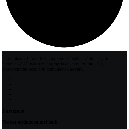
Comunitatea Jurnal de Antreprenor îți validează ideile și te
încurajează să avansezi cu propria afacere. Drumul către
antreprenoriat trece prin comunitatea noastră.
Parteneri
Proiect susținut cu sprijinul: