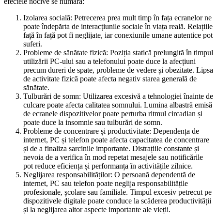
efectele nocive se numără:
Izolarea socială: Petrecerea prea mult timp în fața ecranelor ne
poate îndepărta de interacțiunile sociale în viața reală. Relațiile
față în față pot fi neglijate, iar conexiunile umane autentice pot
suferi.
Probleme de sănătate fizică: Poziția statică prelungită în timpul
utilizării PC-ului sau a telefonului poate duce la afecțiuni
precum dureri de spate, probleme de vedere și obezitate. Lipsa
de activitate fizică poate afecta negativ starea generală de
sănătate.
Tulburări de somn: Utilizarea excesivă a tehnologiei înainte de
culcare poate afecta calitatea somnului. Lumina albastră emisă
de ecranele dispozitivelor poate perturba ritmul circadian și
poate duce la insomnie sau tulburări de somn.
Probleme de concentrare și productivitate: Dependența de
internet, PC și telefon poate afecta capacitatea de concentrare
și de a finaliza sarcinile importante. Distrațiile constante și
nevoia de a verifica în mod repetat mesajele sau notificările
pot reduce eficiența și performanța în activitățile zilnice.
Neglijarea responsabilităților: O persoană dependentă de
internet, PC sau telefon poate neglija responsabilitățile
profesionale, școlare sau familiale. Timpul excesiv petrecut pe
dispozitivele digitale poate conduce la scăderea productivității
și la neglijarea altor aspecte importante ale vieții.